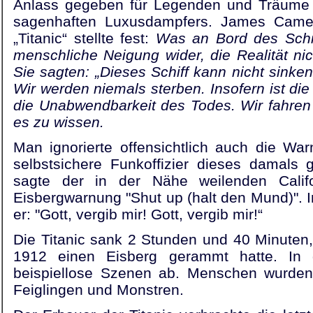
Anlass gegeben für Legenden und Träume 
sagenhaften Luxusdampfers. James Camer
„Titanic“ stellte fest:
Was an Bord des Schif
menschliche Neigung wider, die Realität n
Sie sagten: „Dieses Schiff kann nicht sinken
Wir werden niemals sterben. Insofern ist die 
die Unabwendbarkeit des Todes. Wir fahren a
es zu wissen.
Man ignorierte offensichtlich auch die War
selbstsichere Funkoffizier dieses damals 
sagte der in der Nähe weilenden Calif
Eisbergwarnung "Shut up (halt den Mund)". I
er: "Gott, vergib mir! Gott, vergib mir!“
Die Titanic sank 2 Stunden und 40 Minuten
1912 einen Eisberg gerammt hatte. In d
beispiellose Szenen ab. Menschen wurde
Feiglingen und Monstren.