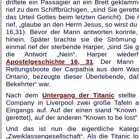
driftete ein Passagier an ein Brett geklamm
rief zu dem Schiffbrüchigen, „sind Sie gerette
das Urteil Gottes beim letzten Gericht). Die 
rief, „glaube an den Herrn Jesus, so wirst du
16,31). Bevor der Mann antworten konnte, 
hinein. Später brachte sie die Strömun
einmal rief der sterbende Harper, „sind Sie 
die Antwort „Nein“. Harper wiede
Apostelgeschichte 16, 31
. Der Mann w
Rettungsboote der Carpathia aus dem Wass
Ontario, bezeugte dieser Überlebende, daß
Bekehrter“ war.
Nach dem
Untergang der Titanic
stellte
Company in Liverpool zwei große Tafeln a
Eingangs auf. Auf der einen stand "Known 
gerettet), auf der anderen "Known to be lost"
Und das ist nun die eigentliche Katego
„Zweiklassengesellschaft“. Als die Titanic l