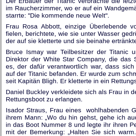
Der Erbauer der Titanic verbrachte die let
im Raucherzimmer, wo er auf ein Wandgemäld
starrte: "Die kommende neue Welt".
Frau Rosa Abbott, einzige Überlebende v
fielen, berichtete, wie sie unter Wasser ge
der auf sie kletterte und sie beinahe ertränkt
Bruce Ismay war Teilbesitzer der Titanic 
Direktor der White Star Company, die das S
es, der dafür verantwortlich war, dass sic
auf der Titanic befanden. Er wurde zum sc
seit Kapitän Bligh. Er kletterte in ein Rettung
Daniel Buckley verkleidete sich als Frau in 
Rettungsboot zu erlangen.
Isador Straus, Frau eines wohlhabenden G
ihrem Mann: „Wo du hin gehst, gehe ich auch
in das Boot Nummer 8 und legte ihr ihren P
mit der Bemerkung: „Halten Sie sich warm.