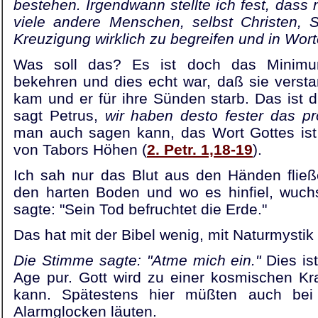
bestehen. Irgendwann stellte ich fest, dass 
viele andere Menschen, selbst Christen, S
Kreuzigung wirklich zu begreifen und in Wor
Was soll das? Es ist doch das Minim
bekehren und dies echt war, daß sie vers
kam und er für ihre Sünden starb. Das ist 
sagt Petrus,
wir haben desto fester das p
man auch sagen kann, das Wort Gottes ist 
von Tabors Höhen (
2. Petr. 1,18-19
).
Ich sah nur das Blut aus den Händen fließe
den harten Boden und wo es hinfiel, wuch
sagte: "Sein Tod befruchtet die Erde."
Das hat mit der Bibel wenig, mit Naturmystik 
Die Stimme sagte: "Atme mich ein."
Dies i
Age pur. Gott wird zu einer kosmischen Kr
kann. Spätestens hier müßten auch bei
Alarmglocken läuten.