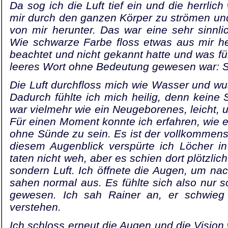
Da sog ich die Luft tief ein und die herrlich 
mir durch den ganzen Körper zu strömen u
von mir herunter. Das war eine sehr sinnlic
Wie schwarze Farbe floss etwas aus mir he
be­achtet und nicht gekannt hatte und was f
leeres Wort ohne Bedeutung gewesen war: 
Die Luft durchfloss mich wie Wasser und wu
Dadurch fühlte ich mich heilig, denn keine 
war vielmehr wie ein Neugebo­renes, leicht, u
Für einen Mo­ment konnte ich erfahren, wie es
ohne Sünde zu sein. Es ist der vollkommenst
diesem Augenblick verspürte ich Löcher in
taten nicht weh, aber es schien dort plötzlic
sondern Luft. Ich öff­nete die Augen, um n
sahen nor­mal aus. Es fühlte sich also nur s
gewesen. Ich sah Rainer an, er schwieg 
verstehen.
Ich schloss erneut die Augen und die Vision