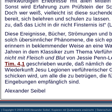
merkwürdigen Erlebnisse mit allen Mitteln
Sonst wird Erfahrung zum Prüfstein der Sc
Doch wer weiß, vielleicht ist diese suchen
bereit, sich belehren und schulen zu lassen.
zu, daß das Licht in dir nicht Finsternis ist“ (
Diese Ereignisse, Bücher, Strömungen und 
solch übersinnlicher Phänomene, die sich e
erinnern in beklemmender Weise an eine War
Jahren in dem Klassiker zum Thema Verfüh
nicht mit Fleisch und Blut
von Jessie Penn-Le
Tim. 4,1
geschrieben wurde, daß nämlich der
Wiederkunft Jesu Legionen verführerischer G
schicken wird, um alle die zu betrügen, die f
Eingebungen empfänglich sind.
Alexander Seibel
| Copyright © 2003-2026 Alexander Seibel. Kopieren mit Quellverweis erwünscht. |
Datenschutz