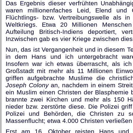
Das Ergebnis dieser verfrühten Unabhängig
waren millionenfaches Leid, Elend und
Flüchtlings- bzw. Vertreibungswelle als i
Weltkriegs. Etwa 20 Millionen Mensche
Aufteilung Britisch-Indiens deportiert, ve
Inzwischen gab es vier Kriege zwischen die
Nun, das ist Vergangenheit und in diesem Te
in dem Hans und ich untergebracht waren,
Insofern war ich etwas überrascht, als ic
Großstadt mit mehr als 11 Millionen Einw
griffen aufgebrachte Muslime die christlic
Joseph Colony
an, nachdem in einem Strei
ein Muslim einen Christen der Blasphemie 
brannte zwei Kirchen und mehr als 150 Häu
nieder bzw. zerstörte diese. Die Polizei grif
Polizei und Behörden, die Christen zu sc
Massenflucht; etwa 4.000 Christen verließen
Erst am 16. Oktober reisten Hans und i