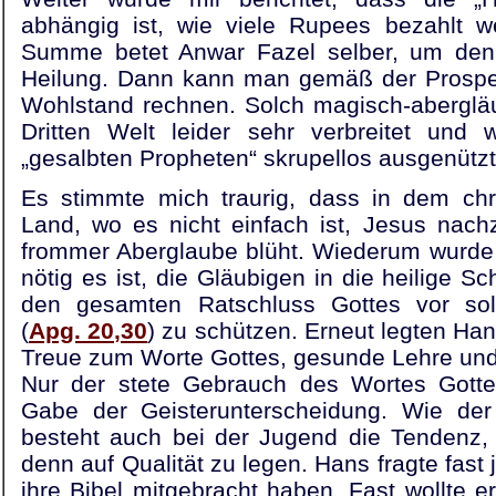
abhängig ist, wie viele Rupees bezahlt w
Summe betet Anwar Fazel selber, um den
Heilung. Dann kann man gemäß der Prosper
Wohlstand rechnen. Solch magisch-abergläu
Dritten Welt leider sehr verbreitet und
„gesalbten Propheten“ skrupellos ausgenützt
Es stimmte mich traurig, dass in dem chr
Land, wo es nicht einfach ist, Jesus nach
frommer Aberglaube blüht. Wiederum wurde 
nötig es ist, die Gläubigen in die heilige Sc
den gesamten Ratschluss Gottes vor sol
(
Apg. 20,30
) zu schützen. Erneut legten Ha
Treue zum Worte Gottes, gesunde Lehre und
Nur der stete Gebrauch des Wortes Gotte
Gabe der Geisterunterscheidung. Wie der
besteht auch bei der Jugend die Tendenz, 
denn auf Qualität zu legen. Hans fragte fast
ihre Bibel mitgebracht haben. Fast wollte e