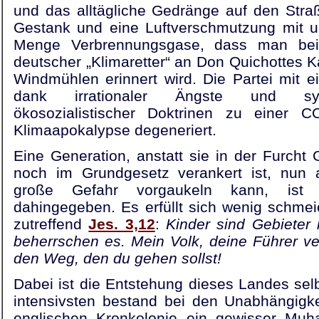
und das alltägliche Gedränge auf den Stra
Gestank und eine Luftverschmutzung mit un
Menge Verbrennungsgase, dass man bei
deutscher „Klimaretter“ an Don Quichottes
Windmühlen erinnert wird. Die Partei mit ei
dank irrationaler Ängste und system
ökosozialistischer Doktrinen zu einer 
Klimaapokalypse degeneriert.
Eine Generation, anstatt sie in der Furcht 
noch im Grundgesetz verankert ist, nun a
große Gefahr vorgaukeln kann, ist o
dahingegeben. Es erfüllt sich wenig schmeic
zutreffend
Jes. 3,12
:
Kinder sind Gebieter
beherrschen es. Mein Volk, deine Führer ve
den Weg, den du gehen sollst!
Dabei ist die Entstehung dieses Landes sel
intensivsten bestand bei den Unabhängigk
englischen Kronkolonie ein gewisser Muh